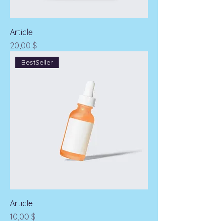
Article
Prix
20,00 $
BestSeller
Article
Prix
10,00 $