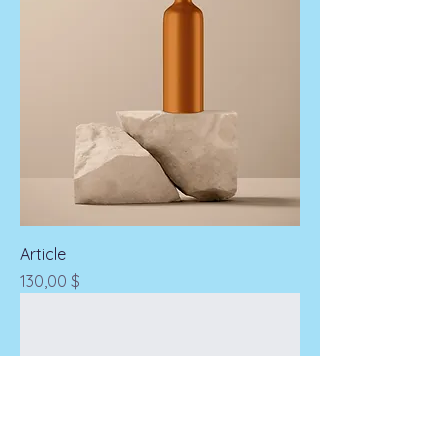
Article
Prix
130,00 $