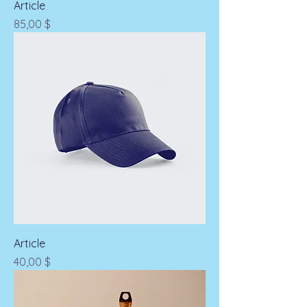
Article
Prix
85,00 $
Article
Prix
40,00 $