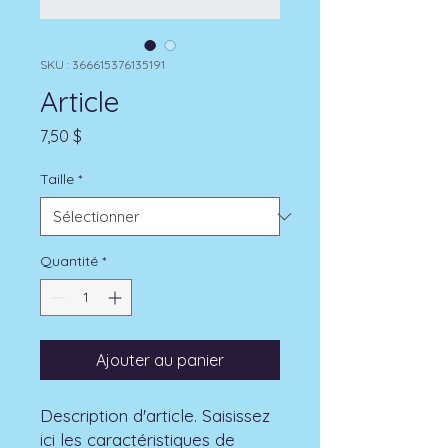
SKU : 366615376135191
Article
Prix
7,50 $
Taille
*
Quantité
*
Ajouter au panier
Description d'article. Saisissez 
ici les caractéristiques de 