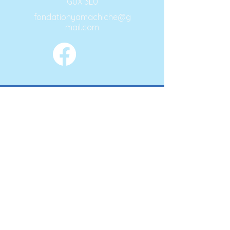
G0X 3L0
fondationyamachiche@g
mail.com