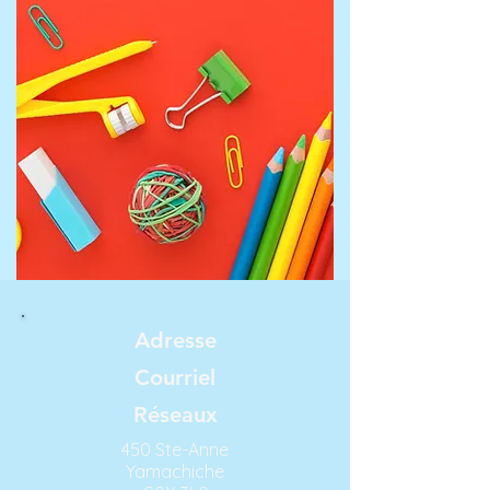
Adresse
Courriel
Réseaux
450 Ste-Anne
Yamachiche