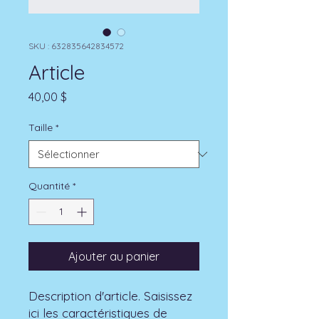
SKU : 632835642834572
Article
Prix
40,00 $
Taille
*
Quantité
*
Ajouter au panier
Description d'article. Saisissez 
ici les caractéristiques de 